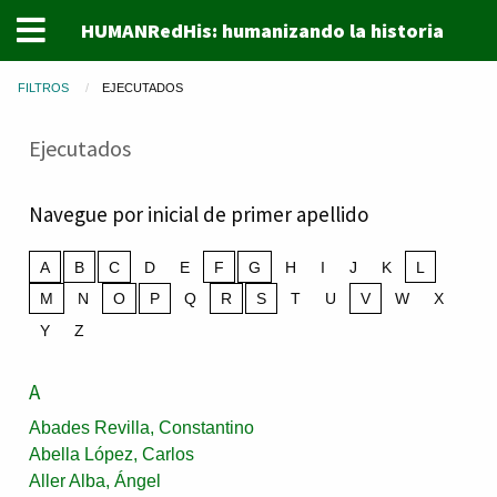
HUMANRedHis: humanizando la historia
FILTROS
EJECUTADOS
Ejecutados
Navegue por inicial de primer apellido
A
B
C
D
E
F
G
H
I
J
K
L
M
N
O
P
Q
R
S
T
U
V
W
X
Y
Z
A
Abades Revilla, Constantino
Abella López, Carlos
Aller Alba, Ángel