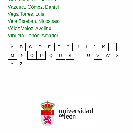
Vázquez Gómez, Daniel
Vega Torres, Luis
Vela Esteban, Nicostrato
Vélez Vélez, Avelino
Viñuela Cañón, Amador
A
B
C
D
E
F
G
H
I
J
K
L
M
N
O
P
Q
R
S
T
U
V
W
X
Y
Z