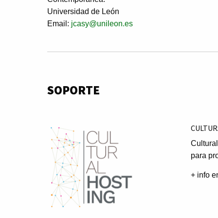
Universidad de León
Email:
jcasy@unileon.es
SOPORTE
CULTUR
Cultura
para pr
+ info 