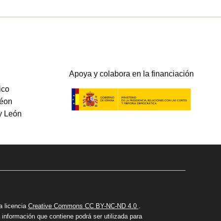
Apoya y colabora en la financiación
ico
Léon
 y León
a licencia
Creative Commons CC BY-NC-ND 4.0
.
información que contiene podrá ser utilizada para