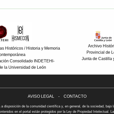
Archivo Histór
s Históricos / Historia y Memoria
Provincial de 
ontemporánea
Junta de Castilla
gación Consolidado INDETEHI-
 la Universidad de León
AVISO LEGAL
-
CONTACTO
 a disposición de la comunidad científica y, en general, de la sociedad, bajo l
enidos en el portal están protegidos por la Ley de Propiedad Intelectual. La 