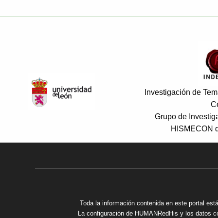
Investigación de Tema
C
Grupo de Investi
HISMECON de
Toda la información contenida en este portal está
La configuración de HUMANRedHis y los datos cont