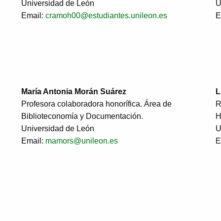
Universidad de León
U
Email:
cramoh00@estudiantes.unileon.es
E
María Antonia Morán Suárez
L
Profesora colaboradora honorífica. Área de
R
Biblioteconomía y Documentación.
H
Universidad de León
U
Email:
mamors@unileon.es
E