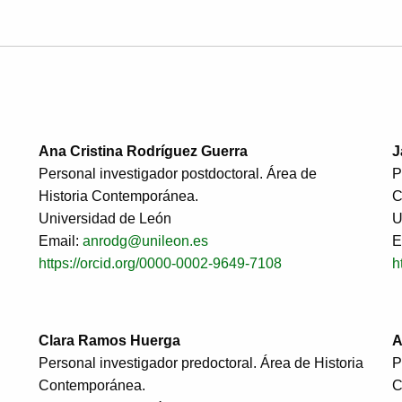
Ana Cristina Rodríguez Guerra
J
Personal investigador postdoctoral. Área de
P
Historia Contemporánea.
C
Universidad de León
U
Email:
anrodg@unileon.es
E
https://orcid.org/0000-0002-9649-7108
h
Clara Ramos Huerga
A
Personal investigador predoctoral. Área de Historia
P
Contemporánea.
C