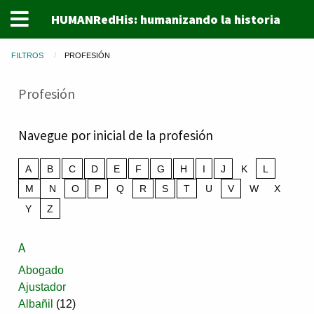
HUMANRedHis: humanizando la historia
FILTROS
PROFESIÓN
Profesión
Navegue por inicial de la profesión
A
B
C
D
E
F
G
H
I
J
K
L
M
N
O
P
Q
R
S
T
U
V
W
X
Y
Z
A
Abogado
Ajustador
Albañil
(12)