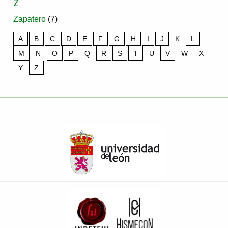
Z
Zapatero
(7)
A
B
C
D
E
F
G
H
I
J
K
L
M
N
O
P
Q
R
S
T
U
V
W
X
Y
Z