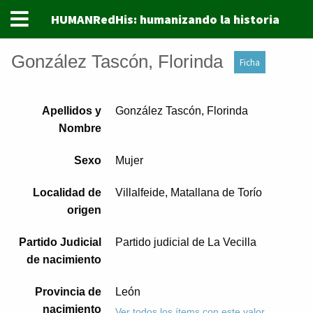
HUMANRedHis: humanizando la historia
González Tascón, Florinda
Ficha
Apellidos y
González Tascón, Florinda
Nombre
Sexo
Mujer
Localidad de
Villalfeide, Matallana de Torío
origen
Partido Judicial
Partido judicial de La Vecilla
de nacimiento
Provincia de
León
nacimiento
Ver todos los ítems con este valor