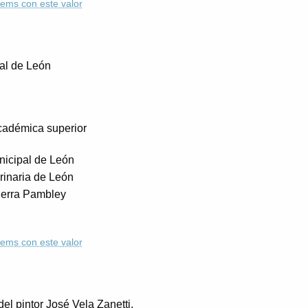
ítems con este valor
ial de León
adémica superior
icipal de León
rinaria de León
ierra Pambley
ítems con este valor
del pintor José Vela Zanetti.