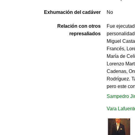
Exhumación del cadáver
No
Relación con otros
Fue ejecutad
represaliados
personalidad
Miguel Casta
Francés, Lor
María de Cel
Lorenzo Mart
Cadenas, Ono
Rodríguez. T
pero este con
Sampedro Jim
Vara Lafuent