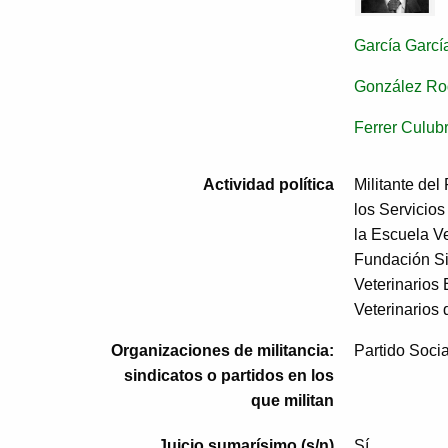
García Garcí
González Rod
Ferrer Culubr
Actividad política
Militante del 
los Servicios
la Escuela Ve
Fundación Si
Veterinarios
Veterinarios
Organizaciones de militancia:
Partido Soci
sindicatos o partidos en los
que militan
Juicio sumarísimo (s/n)
Sí