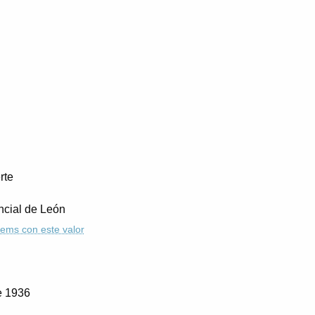
rte
ncial de León
ítems con este valor
e 1936