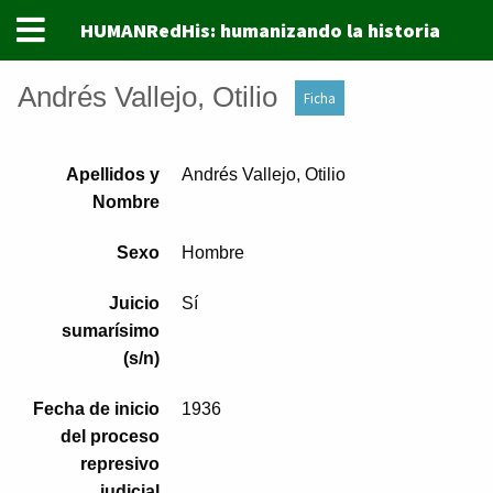
HUMANRedHis: humanizando la historia
Andrés Vallejo, Otilio
Ficha
Apellidos y
Andrés Vallejo, Otilio
Nombre
Sexo
Hombre
Juicio
Sí
sumarísimo
(s/n)
Fecha de inicio
1936
del proceso
represivo
judicial