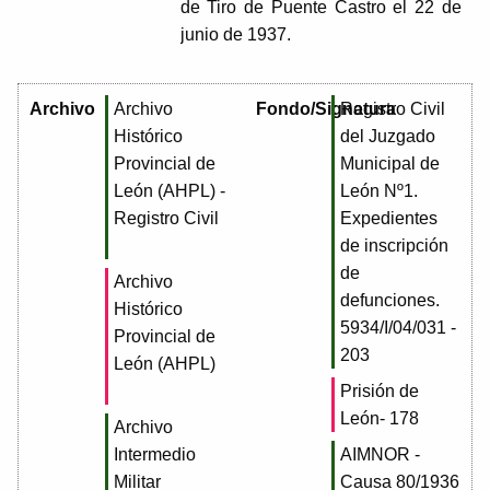
de Tiro de Puente Castro el 22 de
junio de 1937.
Archivo
Archivo
Fondo/Signatura
Registro Civil
Histórico
del Juzgado
Provincial de
Municipal de
León (AHPL) -
León Nº1.
Registro Civil
Expedientes
de inscripción
de
Archivo
defunciones.
Histórico
5934/I/04/031 -
Provincial de
203
León (AHPL)
Prisión de
León- 178
Archivo
Intermedio
AIMNOR -
Militar
Causa 80/1936