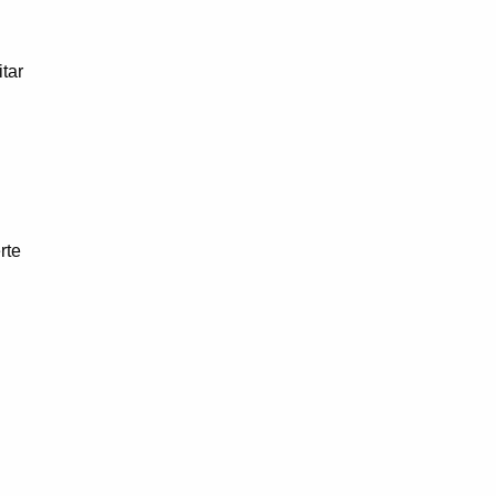
tar
rte