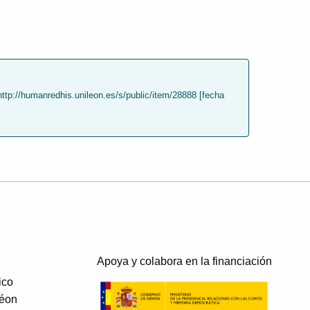
ttp://humanredhis.unileon.es/s/public/item/28888 [fecha
Apoya y colabora en la financiación
ico
Léon