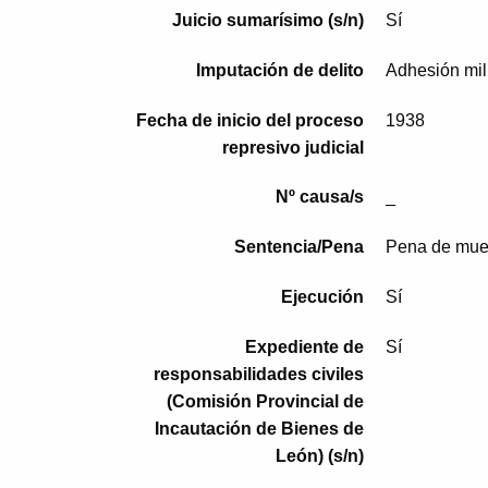
Juicio sumarísimo (s/n)
Sí
Imputación de delito
Adhesión mili
Fecha de inicio del proceso
1938
represivo judicial
Nº causa/s
_
Sentencia/Pena
Pena de mue
Ejecución
Sí
Expediente de
Sí
responsabilidades civiles
(Comisión Provincial de
Incautación de Bienes de
León) (s/n)