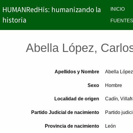
HUMANRedHis: humanizando la
INICIO
historia
FUENTES
Abella López, Carlo
Apellidos y Nombre
Abella López
Sexo
Hombre
Localidad de origen
Cadín, Villaf
Partido Judicial de nacimiento
Partido judic
Provincia de nacimiento
León