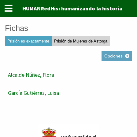
HUMANRedHis: humanizando la historia
Fichas
Prisión es exactamente
Prisión de Mujeres de Astorga
Opciones
Alcalde Núñez, Flora
García Gutiérrez, Luisa