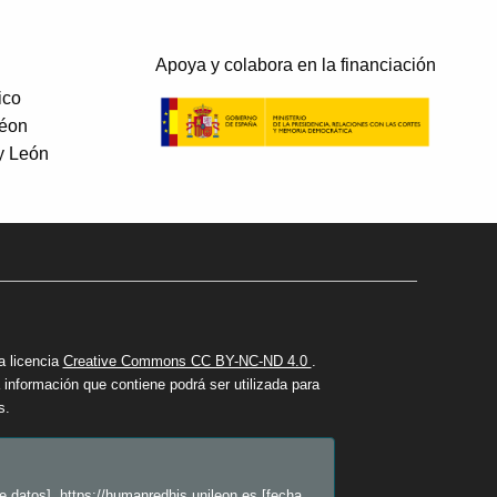
Apoya y colabora en la financiación
ico
Léon
 y León
a licencia
Creative Commons CC BY-NC-ND 4.0
.
información que contiene podrá ser utilizada para
s.
 datos]. https://humanredhis.unileon.es [fecha