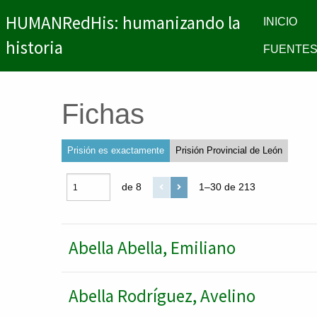
HUMANRedHis: humanizando la
INICIO
historia
FUENTES
Fichas
Prisión es exactamente
Prisión Provincial de León
de 8
1–30 de 213
Abella Abella, Emiliano
Abella Rodríguez, Avelino