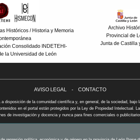
Archivo Histór
s Históricos / Historia y Memoria
Provincial de 
ontemporánea
Junta de Castilla
gación Consolidado INDETEHI-
 la Universidad de León
AVISO LEGAL
-
CONTACTO
 a disposición de la comunidad científica y, en general, de la sociedad, bajo l
enidos en el portal están protegidos por la Ley de Propiedad Intelectual. La 
ines de investigación y docencia y nunca para fines comerciales o publicitario
 represión política, económica y de género en la provincia de León [base de